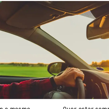
om o mesmo
Quer estar semp