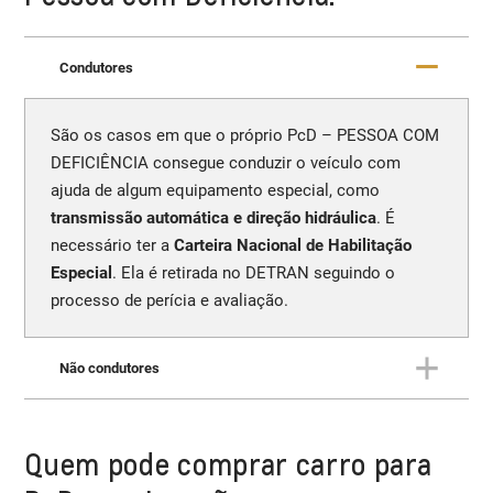
Condutores
São os casos em que o próprio PcD – PESSOA COM
DEFICIÊNCIA consegue conduzir o veículo com
ajuda de algum equipamento especial, como
transmissão automática e direção hidráulica
. É
necessário ter a
Carteira Nacional de Habilitação
Especial
. Ela é retirada no DETRAN seguindo o
processo de perícia e avaliação.
Não condutores
São os casos em que o PcD – PESSOA COM
Quem pode comprar carro para
DEFICIÊNCIA está
incapacitado de conduzir o
veículo
, por um impendimento de sua própria