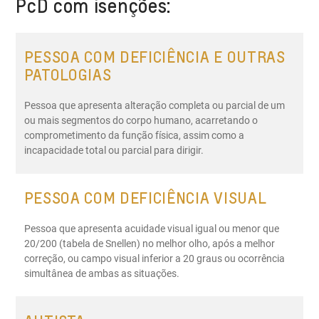
PcD com isenções:
deficiência para a atividade. É necessário passar por
uma avaliação em serviço médico credenciado pelo
SUS ou clínica do DETRAN. O laudo médico definirá
PESSOA COM DEFICIÊNCIA E OUTRAS
deficiência e CID.
PATOLOGIAS
Pessoa que apresenta alteração completa ou parcial de um
ou mais segmentos do corpo humano, acarretando o
comprometimento da função física, assim como a
incapacidade total ou parcial para dirigir.
PESSOA COM DEFICIÊNCIA VISUAL
Pessoa que apresenta acuidade visual igual ou menor que
20/200 (tabela de Snellen) no melhor olho, após a melhor
correção, ou campo visual inferior a 20 graus ou ocorrência
simultânea de ambas as situações.